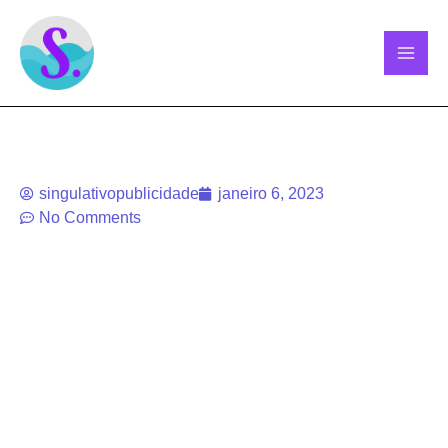
Ir
para
o
conteúdo
singulativopublicidade
janeiro 6, 2023
No Comments